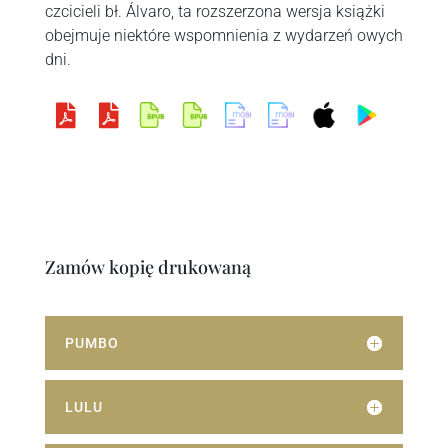
czcicieli bł. Álvaro, ta rozszerzona wersja książki
obejmuje niektóre wspomnienia z wydarzeń owych
dni.


PDF
PDF
Epub
Epub
Mobi
Mobi
iBook
Google
wysoka
standar
z
brak
z
brak
iOS
Play
rozdzielc
dowa
ilustracj
ilustracj
ilustracj
ilustracj
iTunes
Books
zość
rozdzielc
ami
ami
ami
ami
Android
426 MB
zość
125 MB
900 KB
115 MB
1 MB
/ iOS
87 MB
v.1.0
v.1.0
v.1.0
v.1.0
Zamów kopię drukowaną
PUMBO
LULU