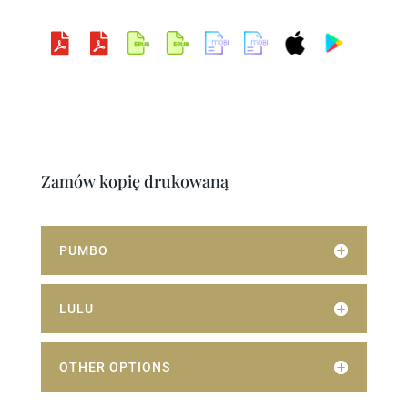


PDF
PDF
Epub
Epub
Mobi
Mobi
iBook
Google
wysoka
standar
z
brak
z
brak
iOS
Play
rozdzielc
dowa
ilustracj
ilustracj
ilustracj
ilustracj
iTunes
Books
zość
rozdzielc
ami
ami
ami
ami
Android
410 MB
zość
117 MB
626 KB
109 MB
802 KB
/ iOS
84 MB
v.1.0
v.1.0
v.1.0
v.1.0
Zamów kopię drukowaną
PUMBO
LULU
OTHER OPTIONS