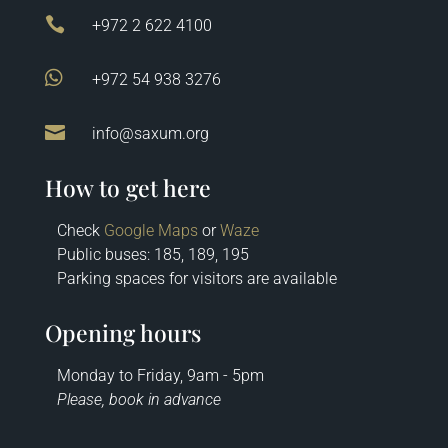

+972 2 622 4100

+972 54 938 3276

info@saxum.org
How to get here
Check
Google Maps
or
Waze
Public buses: 185, 189, 195
Parking spaces for visitors are available
Opening hours
Monday to Friday, 9am - 5pm
Please, book in advance