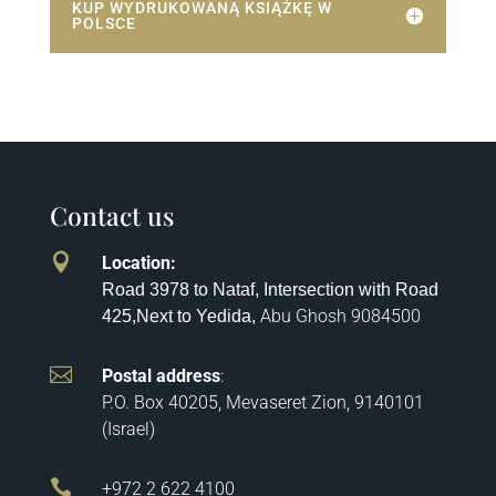
KUP WYDRUKOWANĄ KSIĄŻKĘ W
POLSCE
Contact us

Location
:
Road 3978 to Nataf, Intersection with Road
Abu Ghosh
9084500
425,
Next to Yedida,

Postal address
:
P.O. Box 40205, Mevaseret Zion, 9140101
(Israel)

+972 2 622 4100