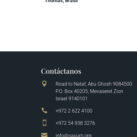
Thomas, Brasil
Contáctanos

Road to Nataf, Abu Ghosh 9084500
P.O. Box 40205, Mevaseret Zion
Israel 9140101

+972 2 622 4100

+972 54 938 3276

info@saxum.org