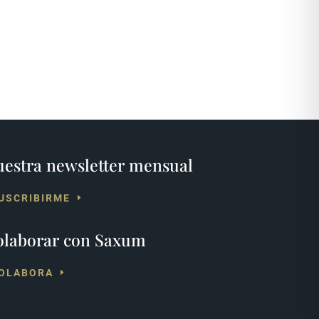
estra newsletter mensual
USCRIBIRME
olaborar con Saxum
OLABORA