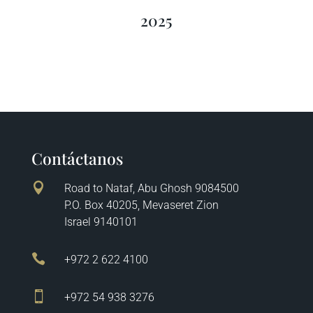
2025
Contáctanos

Road to Nataf, Abu Ghosh 9084500
P.O. Box 40205, Mevaseret Zion
Israel 9140101

+972 2 622 4100

+972 54 938 3276