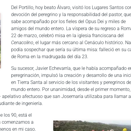
Del Portillo, hoy beato Álvaro, visitó los Lugares Santos co
devoción del peregrino y la responsabilidad del pastor, qu
sabe acompañado por los fieles del Opus Dei y miles de
amigos del mundo entero. La víspera de su regreso a Roma
22 de marzo, celebró misa en la iglesia franciscana del
Cenacolino
, el lugar más cercano al Cenáculo histórico. N
podía sospechar que sería su última misa: falleció en su 
de Roma en la madrugada del día 23.
Su sucesor, Javier Echevarría, que le había acompañado e
peregrinación, impulsó la creación y desarrollo de una inic
en Tierra Santa al servicio de los visitantes y peregrinos de
mundo entero. Por unanimidad, desde el primer momento, 
- apelativo afectuoso que san Josemaría utilizaba para llamar 
diante de ingeniería.
 los 90, está el
as comenzamos a
menos en mi caso,