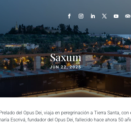
Saxum
JUN 22, 2025
Prelado del Opus Dei, viaja en peregrinación a Tierra Santa, con 
ría Escrivá, fundador del Opus Dei, fallecido hace ahora 50 año