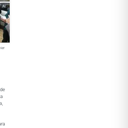
ier
sde
ta
a,
ara