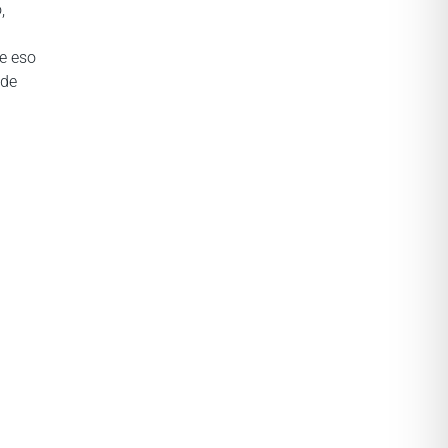
,
te eso
 de