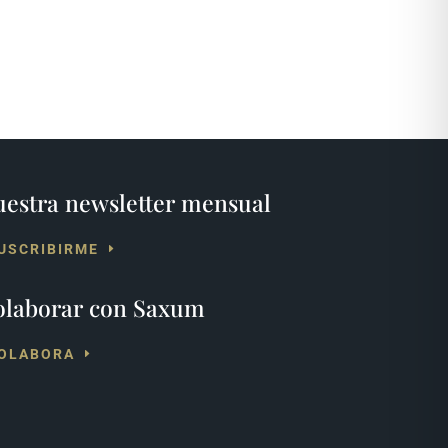
estra newsletter mensual
USCRIBIRME
olaborar con Saxum
OLABORA