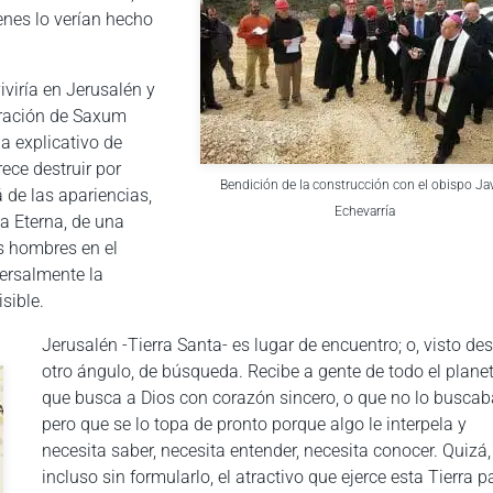
enes lo verían hecho
iviría en Jerusalén y
guración de Saxum
a explicativo de
ece destruir por
Bendición de la construcción con el obispo Jav
 de las apariencias,
Echevarría
a Eterna, de una
s hombres en el
versalmente la
isible.
Jerusalén -Tierra Santa- es lugar de encuentro; o, visto de
otro ángulo, de búsqueda. Recibe a gente de todo el plane
que busca a Dios con corazón sincero, o que no lo buscab
pero que se lo topa de pronto porque algo le interpela y
necesita saber, necesita entender, necesita conocer. Quizá,
incluso sin formularlo, el atractivo que ejerce esta Tierra p