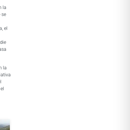
n la
e se
, el
adie
casa
n la
iativa
l
el
a