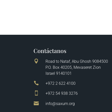
Contáctanos

Road to Nataf, Abu Ghosh 9084500
P.O. Box 40205, Mevaseret Zion
Israel 9140101

+972 2 622 4100

+972 54 938 3276

info@saxum.org