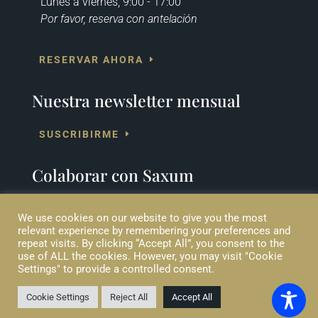
Lunes a viernes, 9:00 - 17:00
Por favor, reserva con antelación
RESERVAR AHORA
Nuestra newsletter mensual
SUSCRIBIRME
Colaborar con Saxum
COLABORA
We use cookies on our website to give you the most
relevant experience by remembering your preferences and
repeat visits. By clicking “Accept All”, you consent to the
use of ALL the cookies. However, you may visit "Cookie
Settings" to provide a controlled consent.
© 2020 Saxum Ltd (CC). Las marcas registradas que pertenecen a
Saxum Ltd (CC) incluyen SAXUM y el logo de SAXUM.
Todos los derechos reservados | Diseño web por
Eblana Solutions
Cookie Settings
Reject All
Accept All
Cookies
|
Términos de Uso
|
Privacidad