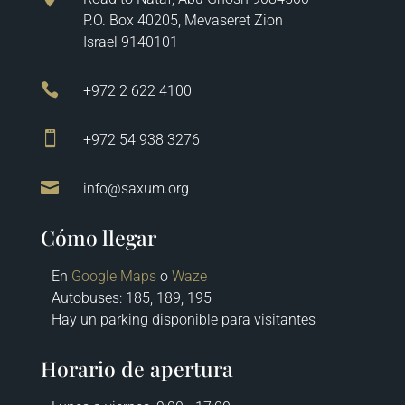
P.O. Box 40205, Mevaseret Zion
Israel 9140101

+972 2 622 4100

+972 54 938 3276

info@saxum.org
Cómo llegar
En
Google Maps
o
Waze
Autobuses
: 185, 189, 195
Hay un parking disponible para visitantes
Horario de apertura