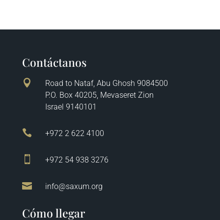
Contáctanos

Road to Nataf, Abu Ghosh 9084500
P.O. Box 40205, Mevaseret Zion
Israel 9140101

+972 2 622 4100

+972 54 938 3276

info@saxum.org
Cómo llegar