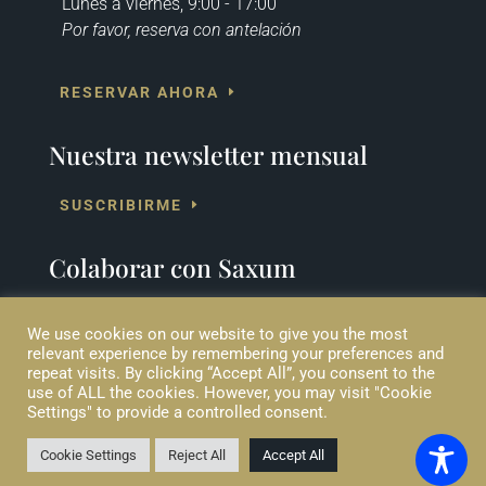
Lunes a viernes, 9:00 - 17:00
Por favor, reserva con antelación
RESERVAR AHORA
Nuestra newsletter mensual
SUSCRIBIRME
Colaborar con Saxum
COLABORA
We use cookies on our website to give you the most
relevant experience by remembering your preferences and
repeat visits. By clicking “Accept All”, you consent to the
use of ALL the cookies. However, you may visit "Cookie
Settings" to provide a controlled consent.
© 2020 Saxum Ltd (CC). Las marcas registradas que pertenecen a
Saxum Ltd (CC) incluyen SAXUM y el logo de SAXUM.
Todos los derechos reservados | Diseño web por
Eblana Solutions
Cookie Settings
Reject All
Accept All
Cookies
|
Términos de Uso
|
Privacidad