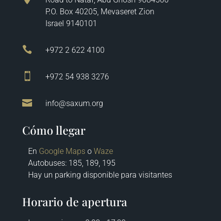
P.O. Box 40205, Mevaseret Zion
Israel 9140101

+972 2 622 4100

+972 54 938 3276

info@saxum.org
Cómo llegar
En
Google Maps
o
Waze
Autobuses
: 185, 189, 195
Hay un parking disponible para visitantes
Horario de apertura