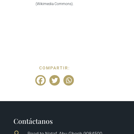
(Wikimedia Commons).
COMPARTIR:
Contáctanos

Road to Nataf, Abu Ghosh 9084500