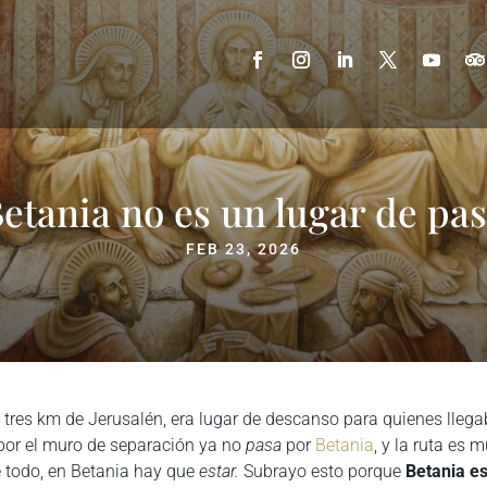
etania no es un lugar de pa
FEB 23, 2026
 tres km de Jerusalén, era lugar de descanso para quienes lleg
 por el muro de separación ya no
pasa
por
Betania
, y la ruta es 
re todo, en Betania hay que
estar.
Subrayo esto porque
Betania es