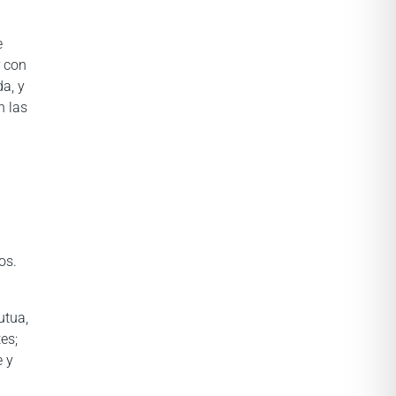
e
r con
da, y
n las
os.
utua,
es;
e y