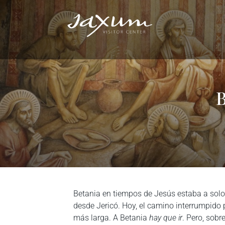
B
Betania en tiempos de Jesús estaba a solo
desde Jericó. Hoy, el camino interrumpido
más larga. A Betania
hay que ir
. Pero, sob