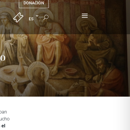
DONACIÓN
so
aban
mucho
 el