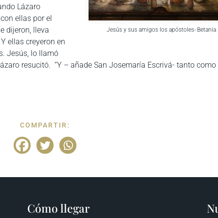
uando Lázaro
con ellas por el
 dijeron, lleva
Jesús y sus amigos los apóstoles- Betania
. Y ellas creyeron en
s. Jesús, lo llamó
Lázaro resucitó. “Y – añade San Josemaría Escrivá- tanto como
COMPARTIR:
Cómo llegar
Nu