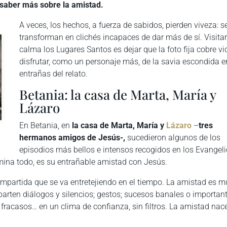
n saber más sobre la amistad.
A veces, los hechos, a fuerza de sabidos, pierden viveza: s
transforman en clichés incapaces de dar más de sí. Visita
calma los Lugares Santos es dejar que la foto fija cobre vi
disfrutar, como un personaje más, de la savia escondida e
entrañas del relato.
Betania: la casa de Marta, María y
Lázaro
En Betania, en
la casa de Marta, María y
Lázaro
–
tres
hermanos amigos de Jesús-,
sucedieron algunos de los
episodios más bellos e intensos recogidos en los Evangeli
mina todo, es su entrañable amistad con Jesús.
ompartida que se va entretejiendo en el tiempo. La amistad es m
arten diálogos y silencios; gestos; sucesos banales o important
y fracasos… en un clima de confianza, sin filtros. La amistad nac