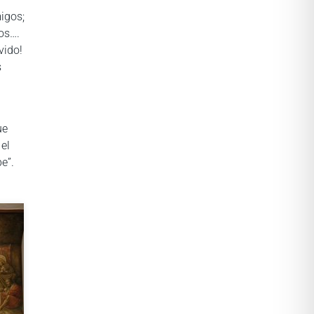
migos;
os….
vido!
s
ue
 el
be”.