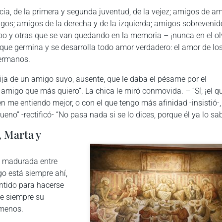
cia, de la primera y segunda juventud, de la vejez; amigos de a
os; amigos de la derecha y de la izquierda; amigos sobrevenid
po y otras que se van quedando en la memoria – ¡nunca en el ol
l que germina y se desarrolla todo amor verdadero: el amor de lo
 hermanos.
ija de un amigo suyo, ausente, que le daba el pésame por el
 amigo que más quiero”. La chica le miró conmovida. – “Sí; ¡el q
en me entiendo mejor, o con el que tengo más afinidad -insistió-,
ueno” -rectificó- “No pasa nada si se lo dices, porque él ya lo sa
, Marta y
n madurada entre
o está siempre ahí,
entido para hacerse
ce siempre su
 menos.