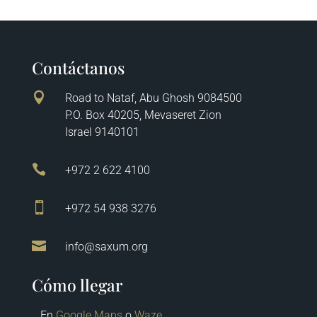
Contáctanos

Road to Nataf, Abu Ghosh 9084500
P.O. Box 40205, Mevaseret Zion
Israel 9140101

+972 2 622 4100

+972 54 938 3276

info@saxum.org
Cómo llegar
En
Google Maps
o
Waze