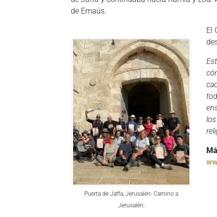
de Emaús.
El 
de
Es
cóm
cad
to
en
los
rel
Má
ww
Puerta de Jaffa, Jerusalén- Camino a
Jerusalén.