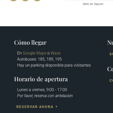
Sello en Saxum
Cómo llegar
Nu
En
Google Maps
o
Waze
S
Autobuses
: 185, 189, 195
Hay un parking disponible para visitantes
C
Horario de apertura
C
Lunes a viernes, 9:00 - 17:00
Por favor, reserva con antelación
RESERVAR AHORA