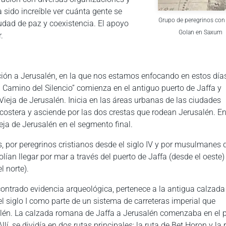
sido increíble ver cuánta gente se
Grupo de peregrinos con 
dad de paz y coexistencia. El apoyo
Golan en Saxum
.
ción a Jerusalén, en la que nos estamos enfocando en estos día
 Camino del Silencio” comienza en el antiguo puerto de Jaffa y
Vieja de Jerusalén. Inicia en las áreas urbanas de las ciudades
a costera y asciende por las dos crestas que rodean Jerusalén. En
ieja de Jerusalén en el segmento final.
os, por peregrinos cristianos desde el siglo IV y por musulmanes
olían llegar por mar a través del puerto de Jaffa (desde el oeste)
l norte).
contrado evidencia arqueológica, pertenece a la antigua calzada
l siglo I como parte de un sistema de carreteras imperial que
alén. La calzada romana de Jaffa a Jerusalén comenzaba en el 
í, se dividía en dos rutas principales: la ruta de Bet Horon y la 