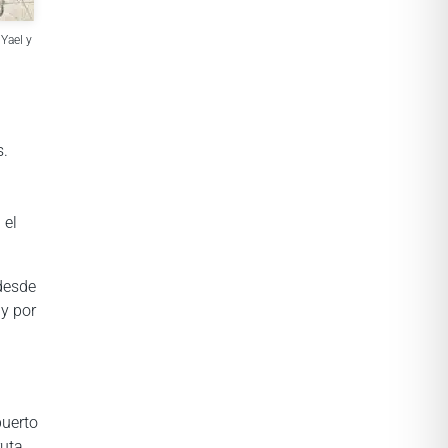
Yael y
s.
 el
 desde
 y por
puerto
ruta