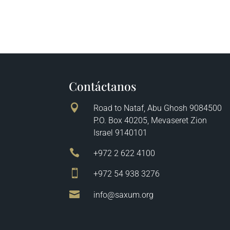
Contáctanos

Road to Nataf, Abu Ghosh 9084500
P.O. Box 40205, Mevaseret Zion
Israel 9140101

+972 2 622 4100

+972 54 938 3276

info@saxum.org