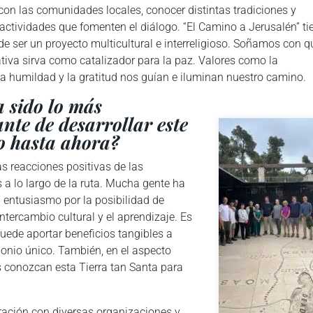
con las comunidades locales, conocer distintas tradiciones y
 actividades que fomenten el diálogo. “El Camino a Jerusalén” ti
e ser un proyecto multicultural e interreligioso. Soñamos con q
ativa sirva como catalizador para la paz. Valores como la
la humildad y la gratitud nos guían e iluminan nuestro camino.
 sido lo más
ante de desarrollar este
o hasta ahora?
as reacciones positivas de las
a lo largo de la ruta. Mucha gente ha
 entusiasmo por la posibilidad de
ntercambio cultural y el aprendizaje. Es
uede aportar beneficios tangibles a
monio único. También, en el aspecto
s conozcan esta Tierra tan Santa para
oración con diversas organizaciones y