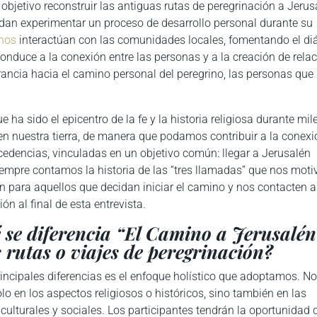
 objetivo reconstruir las antiguas rutas de peregrinación a Jerus
an experimentar un proceso de desarrollo personal durante su
inos
interactúan con las comunidades locales, fomentando el di
 conduce a la conexión entre las personas y a la creación de rela
rancia hacia el camino personal del peregrino, las personas que 
 ha sido el epicentro de la fe y la historia religiosa durante mil
en nuestra tierra, de manera que podamos contribuir a la conexi
ocedencias, vinculadas en un objetivo común: llegar a Jerusalén
iempre contamos la historia de las “tres llamadas” que nos moti
on para aquellos que decidan iniciar el camino y nos contacten a
ón al final de esta entrevista.
 se diferencia “El Camino a Jerusalén
s rutas o viajes de peregrinación?
rincipales diferencias es el enfoque holístico que adoptamos. N
o en los aspectos religiosos o históricos, sino también en las
ulturales y sociales. Los participantes tendrán la oportunidad 