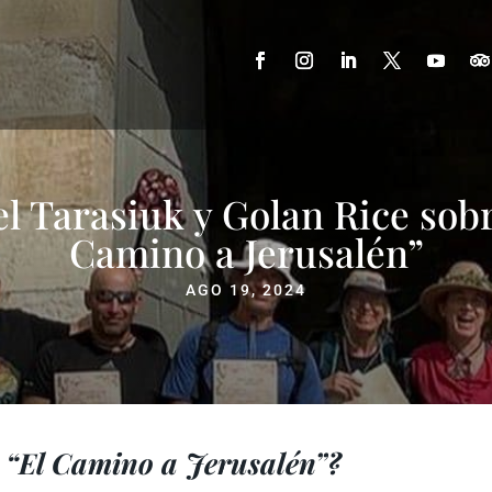
el Tarasiuk y Golan Rice sobr
Camino a Jerusalén”
AGO 19, 2024
r “El Camino a Jerusalén”?