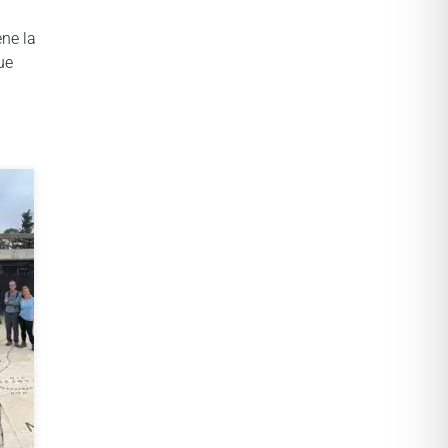
ene la
ue