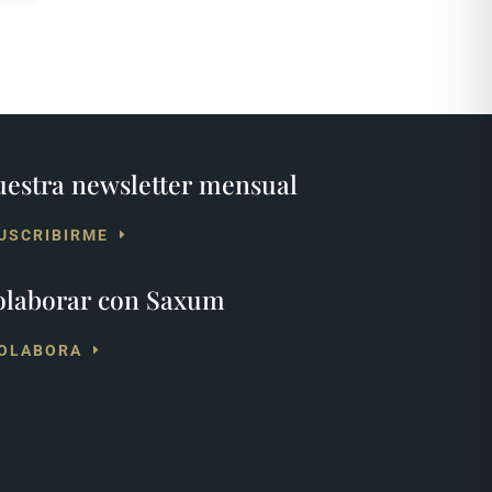
estra newsletter mensual
USCRIBIRME
olaborar con Saxum
OLABORA