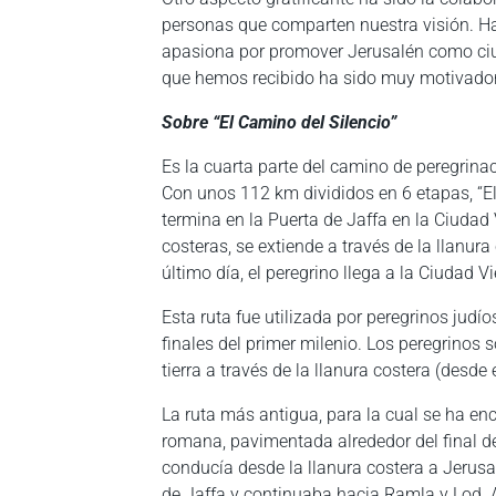
personas que comparten nuestra visión. Ha 
apasiona por promover Jerusalén como ciu
que hemos recibido ha sido muy motivador
Sobre “El Camino del Silencio”
Es la cuarta parte del camino de peregrina
Con unos 112 km divididos en 6 etapas, “El
termina en la Puerta de Jaffa en la Ciudad 
costeras, se extiende a través de la llanur
último día, el peregrino llega a la Ciudad V
Esta ruta fue utilizada por peregrinos judí
finales del primer milenio. Los peregrinos s
tierra a través de la llanura costera (desde e
La ruta más antigua, para la cual se ha en
romana, pavimentada alrededor del final de
conducía desde la llanura costera a Jerus
de Jaffa y continuaba hacia Ramla y Lod. All