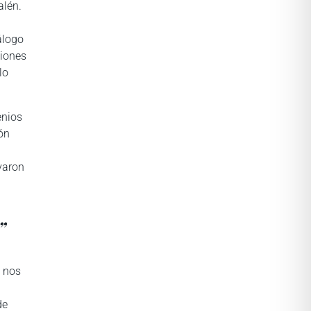
alén.
álogo
ciones
lo
enios
ón
varon
”
o nos
de