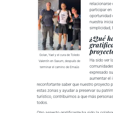
relacionarse 
participar en
oportunidad d
nuestra inici
simplicidad, 
¿Qué ha
gratific
proyect
Golan, Yael y el cura de Toledo
Ha sido ver l
Valentín en Saxum, después de
comunidades 
terminar el camino de Emaús
expresado su
aumentar el i
reconfortante saber que nuestro proyecto p
estas zonas y ayudar a preservar su patri
turístico, contribuimos a que más persona
todos.
Otro aspecto gratificante ha sido la colab