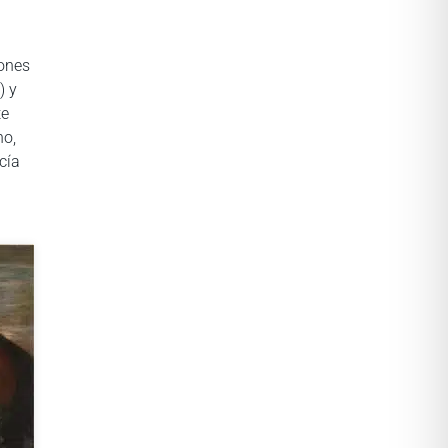
iones
) y
te
no,
cía