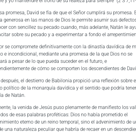
e y yo mantendré el trono de su realeza para siempre” (2 S 7,11
sa promesa, David se fía de que el Señor cumplirá su promesa. 
a generosa en las manos de Dios le permite asumir sus defecto
cer con sencillez su pecado cuando, más adelante, Natán le ay
citar sobre su pecado y a experimentar a fondo el arrepentimien
or se compromete definitivamente con la dinastía davídica de 
to e incondicional, mediante una promesa de la que Dios no se
tará a pesar de lo que pueda suceder en el futuro, e
endientemente de cómo se comporten los descendientes de Davi
 después, el destierro de Babilonia propició una reflexión sobre e
o político de la monarquía davídica y el sentido que podría tene
ía de Natán.
ente, la venida de Jesús puso plenamente de manifiesto los va
dos de esas palabras proféticas: Dios no había prometido el
imiento eterno de un reino temporal, sino el advenimiento de 
de una naturaleza peculiar que habría de recaer en un descendie