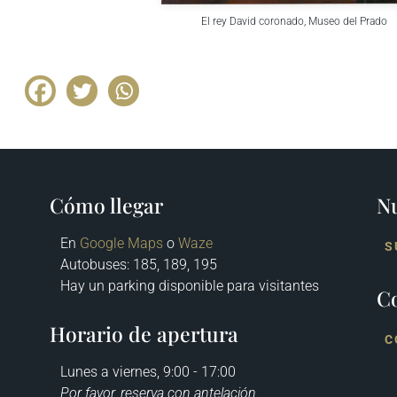
El rey David coronado, Museo del Prado
Cómo llegar
Nu
En
Google Maps
o
Waze
S
Autobuses
: 185, 189, 195
Hay un parking disponible para visitantes
C
Horario de apertura
C
Lunes a viernes, 9:00 - 17:00
Por favor, reserva con antelación