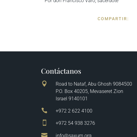
Por don Francisco Varo, sacerdote
COMPARTIR:
Contáctanos

Road to Nataf, Abu Ghosh 9084500
P.O. Box 40205, Mevaseret Zion
Israel 9140101

+972 2 622 4100

+972 54 938 3276

info@saxum.org