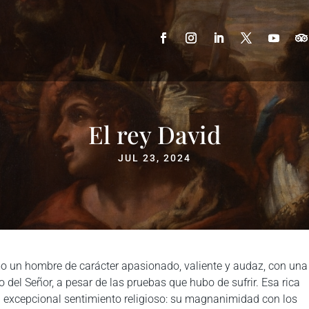
El rey David
JUL 23, 2024
o un hombre de carácter apasionado, valiente y audaz, con una
o del Señor, a pesar de las pruebas que hubo de sufrir. Esa rica
 excepcional sentimiento religioso: su magnanimidad con los