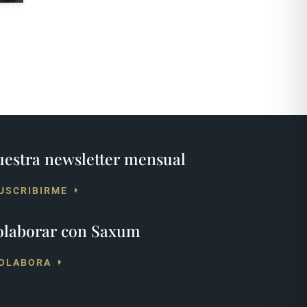
estra newsletter mensual
USCRIBIRME
olaborar con Saxum
OLABORA