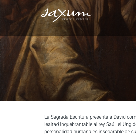
La Sagrada Escritura presenta a David com
lealtad inquebrantable al rey Saúl, el Ungid
personalidad humana es inseparable de su