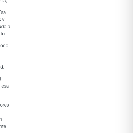
-13).
Esa
s y
uda a
to.
modo
d.
l
r esa
lores
un
nte