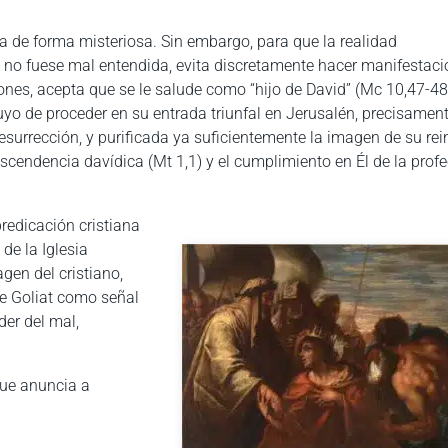
ra de forma misteriosa. Sin embargo, para que la realidad
 no fuese mal entendida, evita discretamente hacer manifestac
nes, acepta que se le salude como “hijo de David” (Mc 10,47-48
yo de proceder en su entrada triunfal en Jerusalén, precisamen
esurrección, y purificada ya suficientemente la imagen de su rei
scendencia davídica (Mt 1,1) y el cumplimiento en Él de la profe
predicación cristiana
de la Iglesia
gen del cristiano,
re Goliat como señal
oder del mal,
 que anuncia a