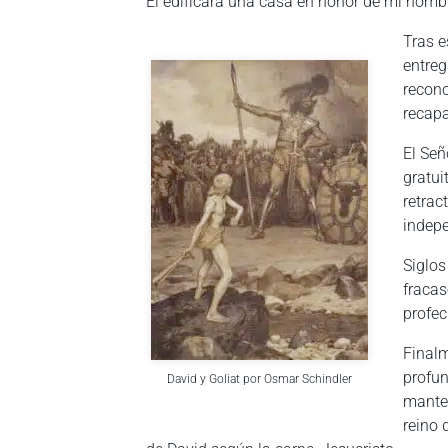
Él edificará una casa en honor de mi nombr
Tras e
entreg
recono
recapa
El Señ
gratui
retrac
indep
Siglos
fracas
profec
Finalm
profun
David y Goliat por Osmar Schindler
manten
reino 