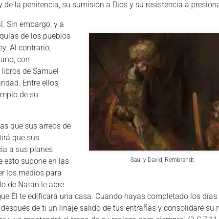
 de la penitencia, su sumisión a Dios y su resistencia a presion
. Sin embargo, y a
rquías de los pueblos
y. Al contrario,
ano, con
 libros de Samuel
idad. Entre ellos,
emplo de su
as que sus arreos de
tirá que sus
ia a sus planes
ue esto supone en las
Saul y David, Rembrandt
er los medios para
lo de Natán le abre
que Él te edificará una casa. Cuando hayas completado los días 
después de ti un linaje salido de tus entrañas y consolidaré su r