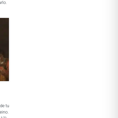
arlo.
de tu
eino.