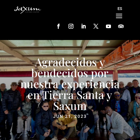
Agradecidos y
bendecidos por
nuestra experiencia
en Tierra Santa y
Saxum
JUN 21, 2023