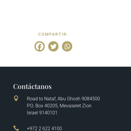
COMPARTIR:
Contáctanos

Road to Nataf, Abu Ghosh 9084500
P.O. Box 40205, Mevaseret Zion
Israel 9140101

+972 2 622 4100